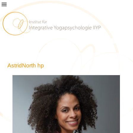
AstridNorth hp